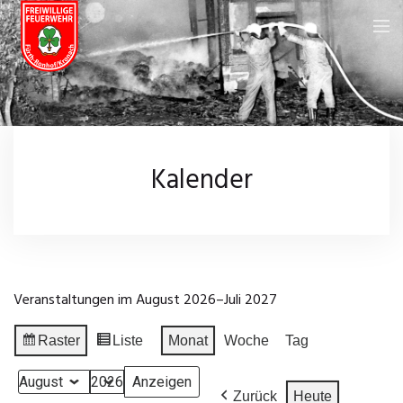
Feuerwehr
Über uns
Neuigkeiten
Kalender
Fahrzeuge
Kalender
Feuerwehrhaus
Galerie
Einsatzgebiet
Wissenswertes
Veranstaltungen im August 2026–Juli 2027
Chronik
Leistungsprüfungen
Impressum
Raster
Liste
Monat
Woche
Tag
Anzeigen
Ansicht
Einsatzarchiv
Datenschutz
als
als
Monat
Jahr
Zurück
Heute