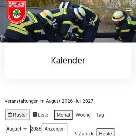
Feuerwehr
Über uns
Neuigkeiten
Kalender
Fahrzeuge
Kalender
Feuerwehrhaus
Galerie
Einsatzgebiet
Wissenswertes
Veranstaltungen im August 2026–Juli 2027
Chronik
Leistungsprüfungen
Impressum
Raster
Liste
Monat
Woche
Tag
Anzeigen
Ansicht
Einsatzarchiv
Datenschutz
als
als
Monat
Jahr
Zurück
Heute