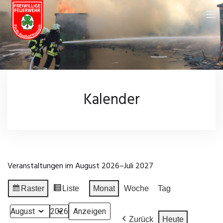
Feuerwehr
Über uns
Neuigkeiten
Kalender
Fahrzeuge
Kalender
Feuerwehrhaus
Galerie
Einsatzgebiet
Wissenswertes
Veranstaltungen im August 2026–Juli 2027
Chronik
Leistungsprüfungen
Impressum
Raster
Liste
Monat
Woche
Tag
Anzeigen
Ansicht
Einsatzarchiv
Datenschutz
als
als
Monat
Jahr
Zurück
Heute