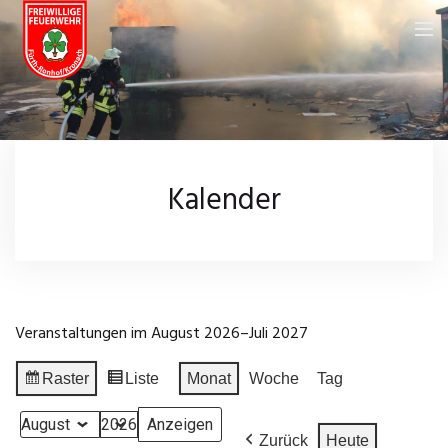
Feuerwehr
Über uns
Neuigkeiten
Kalender
Fahrzeuge
Kalender
Feuerwehrhaus
Galerie
Einsatzgebiet
Wissenswertes
Veranstaltungen im August 2026–Juli 2027
Chronik
Leistungsprüfungen
Impressum
Raster
Liste
Monat
Woche
Tag
Anzeigen
Ansicht
Einsatzarchiv
Datenschutz
als
als
Monat
Jahr
Zurück
Heute