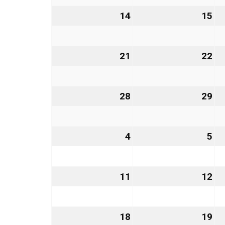
2026
20
14
14.
15
15
Dezember
De
2026
20
21
21.
22
22
Dezember
De
2026
20
28
28.
29
29
Dezember
De
2026
20
4
4.
5
5.
Januar
Ja
2027
20
11
11.
12
12
Januar
Ja
2027
20
18
18.
19
19