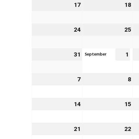
17
17.
18
18
August
Au
2026
20
24
24.
25
25
August
Au
2026
20
September
31
31.
1
1.
August
Sep
2026
202
7
7.
8
8.
September
Se
2026
20
14
14.
15
15
September
Se
2026
20
21
21.
22
22
September
Se