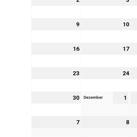
November
No
2026
20
9
9.
10
10
November
No
2026
20
16
16.
17
17
November
No
2026
20
23
23.
24
24
November
No
2026
20
Dezember
30
30.
1
1.
November
De
2026
202
7
7.
8
8.
Dezember
De