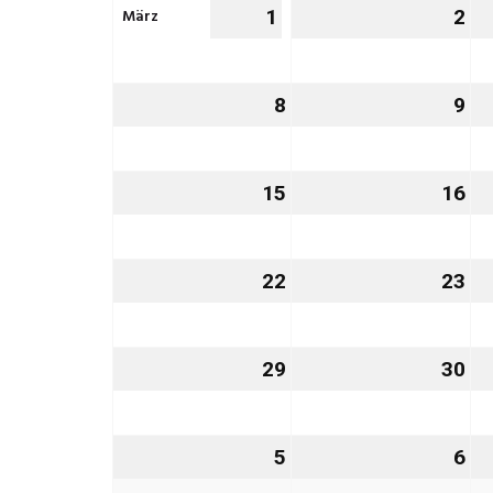
März
1
1.
2
2.
März
Mä
2027
20
8
8.
9
9.
März
Mä
2027
20
15
15.
16
16
März
Mä
2027
20
22
22.
23
23
März
Mä
2027
20
29
29.
30
30
März
Mä
2027
20
5
5.
6
6.
April
Apr