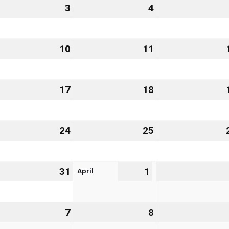
3
3.
4
4.
rz
März
März
27
2027
2027
10
10.
11
11.
rz
März
März
27
2027
2027
.
17
17.
18
18.
rz
März
März
27
2027
2027
.
24
24.
25
25.
rz
März
März
27
2027
2027
April
.
31
31.
1
1.
rz
März
April
27
2027
2027
7
7.
8
8.
il
April
April