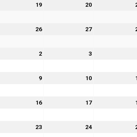
.
19
19.
20
20.
gust
August
August
26
2026
2026
.
26
26.
27
27.
gust
August
August
26
2026
2026
2
2.
3
3.
tember
September
September
6
2026
2026
9
9.
10
10.
ptember
September
September
26
2026
2026
.
16
16.
17
17.
ptember
September
September
26
2026
2026
.
23
23.
24
24.
ptember
September
September