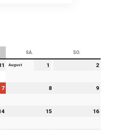
AG
SA.
SAMSTAG
SO.
SONNTAG
August
31
31.
1
1.
2
2.
Juli
August
August
2026
2026
2026
7
7.
8
8.
9
9.
August
August
August
2026
2026
2026
14
14.
15
15.
16
16.
August
August
August
2026
2026
2026