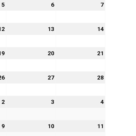
5
5.
6
6.
7
7.
März
März
März
2027
2027
2027
12
12.
13
13.
14
14.
März
März
März
2027
2027
2027
19
19.
20
20.
21
21.
März
März
März
2027
2027
2027
26
26.
27
27.
28
28.
März
März
März
2027
2027
2027
2
2.
3
3.
4
4.
April
April
April
2027
2027
2027
9
9.
10
10.
11
11.
April
April
April