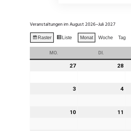
Veranstaltungen im August 2026–Juli 2027
Raster
Liste
Monat
Woche
Tag
Anzeigen
Ansicht
als
als
MO.
MONTAG
DI.
DIENSTAG
27
27.
28
28
Juli
Jul
2026
20
3
3.
4
4.
August
Au
2026
20
10
10.
11
11
August
Au
2026
20