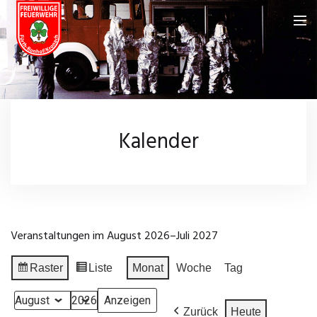
Feuerwehr
Über uns
Neuigkeiten
Kalender
Fahrzeuge
Kalender
Feuerwehrhaus
Galerie
Einsatzgebiet
Wissenswertes
Veranstaltungen im August 2026–Juli 2027
Chronik
Leistungsprüfungen
Impressum
Raster
Liste
Monat
Woche
Tag
Anzeigen
Ansicht
Einsatzarchiv
Datenschutz
als
als
Monat
Jahr
Zurück
Heute