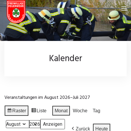
Feuerwehr
Über uns
Neuigkeiten
Kalender
Fahrzeuge
Kalender
Feuerwehrhaus
Galerie
Einsatzgebiet
Wissenswertes
Veranstaltungen im August 2026–Juli 2027
Chronik
Leistungsprüfungen
Impressum
Raster
Liste
Monat
Woche
Tag
Anzeigen
Ansicht
Einsatzarchiv
Datenschutz
als
als
Monat
Jahr
Zurück
Heute