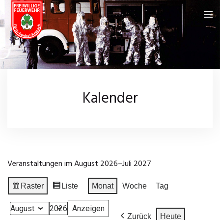
Feuerwehr
Über uns
Neuigkeiten
Kalender
Fahrzeuge
Kalender
Feuerwehrhaus
Galerie
Einsatzgebiet
Wissenswertes
Veranstaltungen im August 2026–Juli 2027
Chronik
Leistungsprüfungen
Impressum
Raster
Liste
Monat
Woche
Tag
Anzeigen
Ansicht
Einsatzarchiv
Datenschutz
als
als
Monat
Jahr
Zurück
Heute