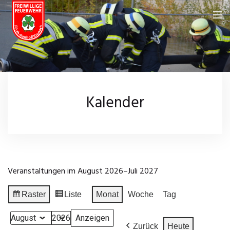
Feuerwehr
Über uns
Neuigkeiten
Kalender
Fahrzeuge
Kalender
Feuerwehrhaus
Galerie
Einsatzgebiet
Wissenswertes
Veranstaltungen im August 2026–Juli 2027
Chronik
Leistungsprüfungen
Impressum
Raster
Liste
Monat
Woche
Tag
Anzeigen
Ansicht
Einsatzarchiv
Datenschutz
als
als
Monat
Jahr
Zurück
Heute