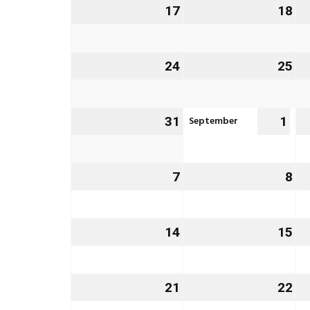
17
17.
18
18
August
Au
2026
20
24
24.
25
25
August
Au
2026
20
September
31
31.
1
1.
August
Sep
2026
202
7
7.
8
8.
September
Se
2026
20
14
14.
15
15
September
Se
2026
20
21
21.
22
22
September
Se