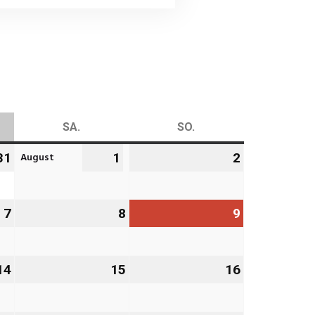
AG
SA.
SAMSTAG
SO.
SONNTAG
August
31
31.
1
1.
2
2.
Juli
August
August
2026
2026
2026
7
7.
8
8.
9
9.
August
August
August
2026
2026
2026
14
14.
15
15.
16
16.
August
August
August
2026
2026
2026