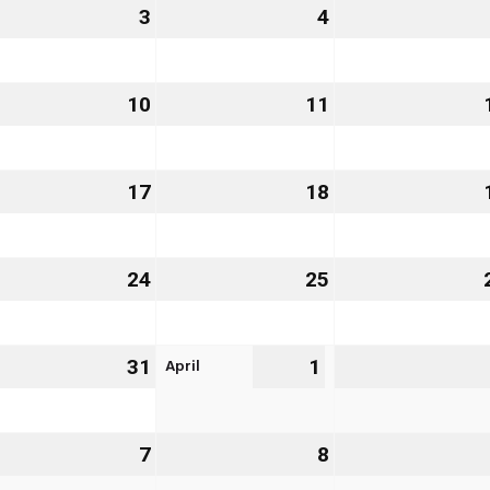
3
3.
4
4.
rz
März
März
27
2027
2027
10
10.
11
11.
rz
März
März
27
2027
2027
.
17
17.
18
18.
rz
März
März
27
2027
2027
.
24
24.
25
25.
rz
März
März
27
2027
2027
April
.
31
31.
1
1.
rz
März
April
27
2027
2027
7
7.
8
8.
il
April
April