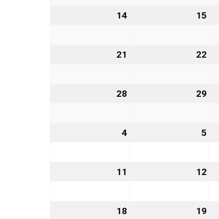
2026
20
14
14.
15
15
Dezember
De
2026
20
21
21.
22
22
Dezember
De
2026
20
28
28.
29
29
Dezember
De
2026
20
4
4.
5
5.
Januar
Ja
2027
20
11
11.
12
12
Januar
Ja
2027
20
18
18.
19
19