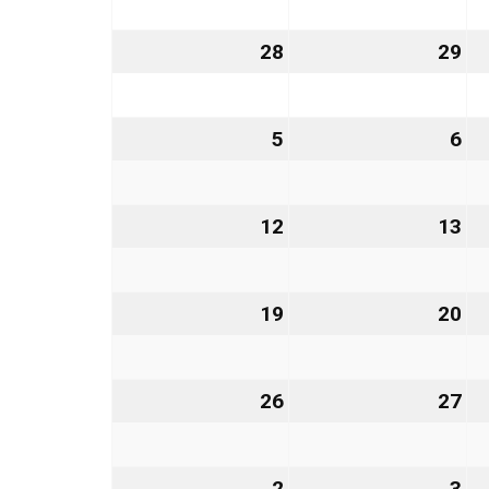
2026
20
28
28.
29
29
September
Se
2026
20
5
5.
6
6.
Oktober
Ok
2026
20
12
12.
13
13
Oktober
Ok
2026
20
19
19.
20
20
Oktober
Ok
2026
20
26
26.
27
27
Oktober
Ok
2026
20
2
2.
3
3.