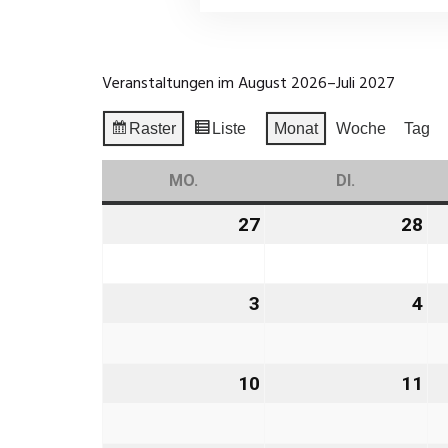
Veranstaltungen im August 2026–Juli 2027
Raster
Liste
Monat
Woche
Tag
Anzeigen
Ansicht
als
als
MO.
MONTAG
DI.
DIENSTAG
27
27.
28
28
Juli
Jul
2026
20
3
3.
4
4.
August
Au
2026
20
10
10.
11
11
August
Au
2026
20