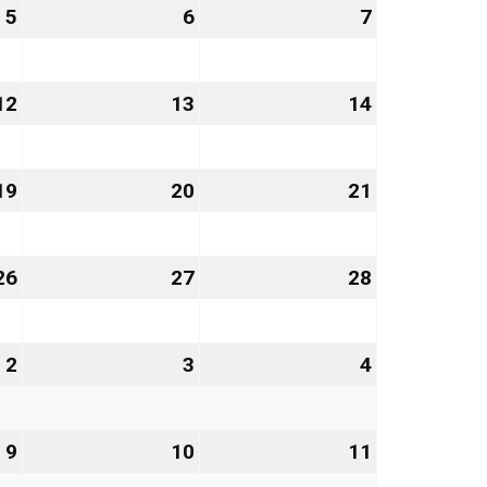
5
5.
6
6.
7
7.
März
März
März
2027
2027
2027
12
12.
13
13.
14
14.
März
März
März
2027
2027
2027
19
19.
20
20.
21
21.
März
März
März
2027
2027
2027
26
26.
27
27.
28
28.
März
März
März
2027
2027
2027
2
2.
3
3.
4
4.
April
April
April
2027
2027
2027
9
9.
10
10.
11
11.
April
April
April