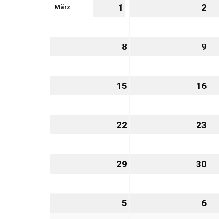
März
1
1.
2
2.
März
Mä
2027
20
8
8.
9
9.
März
Mä
2027
20
15
15.
16
16
März
Mä
2027
20
22
22.
23
23
März
Mä
2027
20
29
29.
30
30
März
Mä
2027
20
5
5.
6
6.
April
Apr