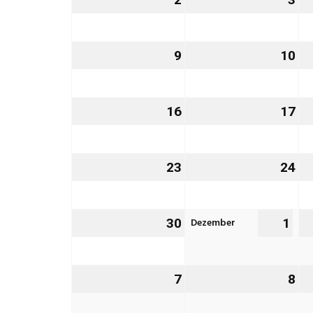
November
No
2026
20
9
9.
10
10
November
No
2026
20
16
16.
17
17
November
No
2026
20
23
23.
24
24
November
No
2026
20
Dezember
30
30.
1
1.
November
De
2026
202
7
7.
8
8.
Dezember
De