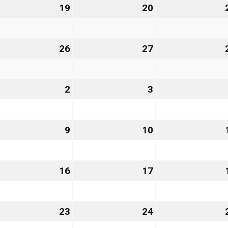
.
19
19.
20
20.
gust
August
August
26
2026
2026
.
26
26.
27
27.
gust
August
August
26
2026
2026
2
2.
3
3.
tember
September
September
6
2026
2026
9
9.
10
10.
ptember
September
September
26
2026
2026
.
16
16.
17
17.
ptember
September
September
26
2026
2026
.
23
23.
24
24.
ptember
September
September