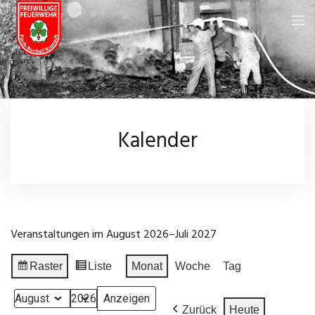
Feuerwehr
Über uns
Neuigkeiten
Kalender
Fahrzeuge
Kalender
Feuerwehrhaus
Galerie
Einsatzgebiet
Wissenswertes
Veranstaltungen im August 2026–Juli 2027
Chronik
Leistungsprüfungen
Impressum
Raster
Liste
Monat
Woche
Tag
Anzeigen
Ansicht
Einsatzarchiv
Datenschutz
als
als
Monat
Jahr
Zurück
Heute