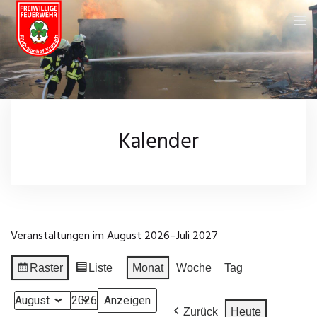
Feuerwehr
Über uns
Neuigkeiten
Kalender
Fahrzeuge
Kalender
Feuerwehrhaus
Galerie
Einsatzgebiet
Wissenswertes
Veranstaltungen im August 2026–Juli 2027
Chronik
Leistungsprüfungen
Impressum
Raster
Liste
Monat
Woche
Tag
Anzeigen
Ansicht
Einsatzarchiv
Datenschutz
als
als
Monat
Jahr
Zurück
Heute