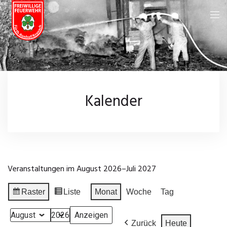
Feuerwehr
Über uns
Neuigkeiten
Kalender
Fahrzeuge
Kalender
Feuerwehrhaus
Galerie
Einsatzgebiet
Wissenswertes
Veranstaltungen im August 2026–Juli 2027
Chronik
Leistungsprüfungen
Impressum
Raster
Liste
Monat
Woche
Tag
Anzeigen
Ansicht
Einsatzarchiv
Datenschutz
als
als
Monat
Jahr
Zurück
Heute