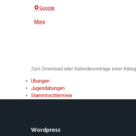
Google
More
about
{title}
Zum Download aller Kalendereinträge einer Katego
Übungen
Jugendübungen
Stammtischtermine
Wordpress