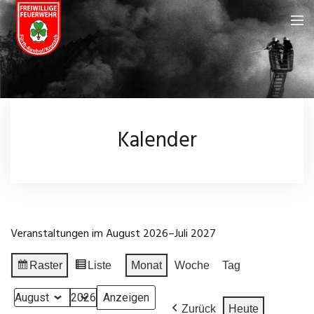
Feuerwehr
Über uns
Neuigkeiten
Kalender
Fahrzeuge
Kalender
Feuerwehrhaus
Galerie
Einsatzgebiet
Wissenswertes
Veranstaltungen im August 2026–Juli 2027
Chronik
Leistungsprüfungen
Impressum
Raster
Liste
Monat
Woche
Tag
Anzeigen
Ansicht
Einsatzarchiv
Datenschutz
als
als
Monat
Jahr
Zurück
Heute