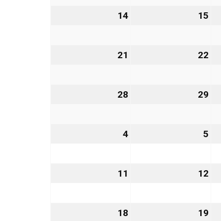
2026
20
14
14.
15
15
Dezember
De
2026
20
21
21.
22
22
Dezember
De
2026
20
28
28.
29
29
Dezember
De
2026
20
4
4.
5
5.
Januar
Ja
2027
20
11
11.
12
12
Januar
Ja
2027
20
18
18.
19
19