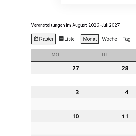
Veranstaltungen im August 2026–Juli 2027
Raster
Liste
Monat
Woche
Tag
Anzeigen
Ansicht
als
als
MO.
MONTAG
DI.
DIENSTAG
27
27.
28
28
Juli
Jul
2026
20
3
3.
4
4.
August
Au
2026
20
10
10.
11
11
August
Au
2026
20