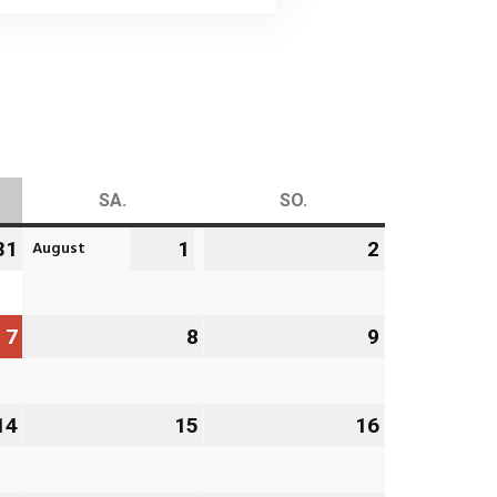
AG
SA.
SAMSTAG
SO.
SONNTAG
August
31
31.
1
1.
2
2.
Juli
August
August
2026
2026
2026
7
7.
8
8.
9
9.
August
August
August
2026
2026
2026
14
14.
15
15.
16
16.
August
August
August
2026
2026
2026