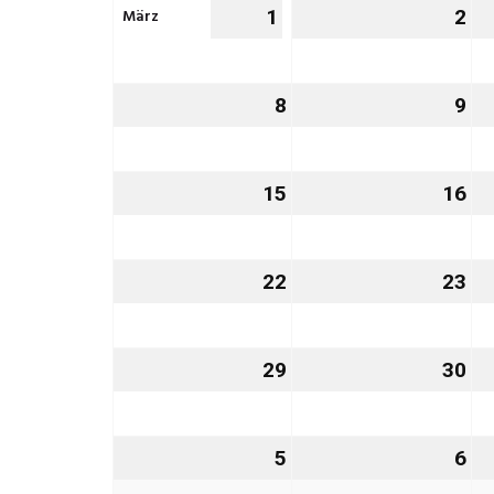
März
1
1.
2
2.
März
Mä
2027
20
8
8.
9
9.
März
Mä
2027
20
15
15.
16
16
März
Mä
2027
20
22
22.
23
23
März
Mä
2027
20
29
29.
30
30
März
Mä
2027
20
5
5.
6
6.
April
Apr