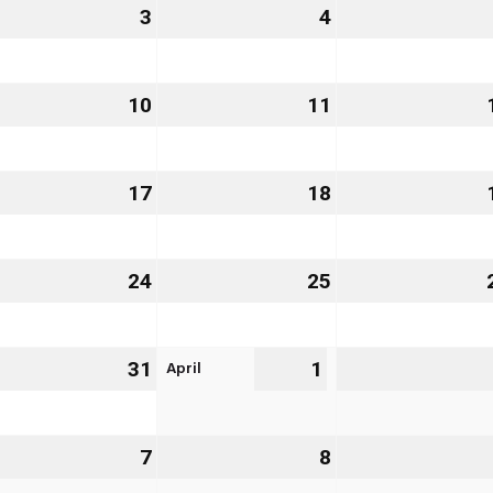
3
3.
4
4.
rz
März
März
27
2027
2027
10
10.
11
11.
rz
März
März
27
2027
2027
.
17
17.
18
18.
rz
März
März
27
2027
2027
.
24
24.
25
25.
rz
März
März
27
2027
2027
April
.
31
31.
1
1.
rz
März
April
27
2027
2027
7
7.
8
8.
il
April
April