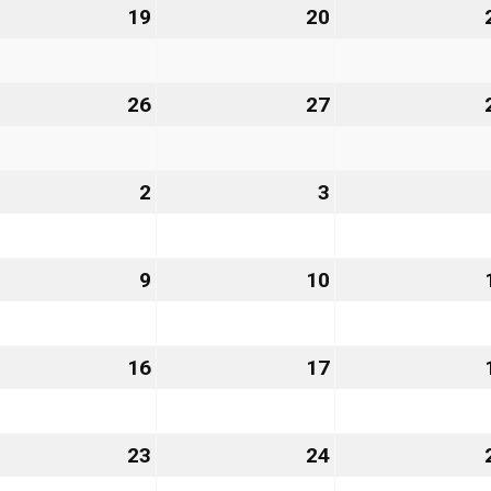
.
19
19.
20
20.
gust
August
August
26
2026
2026
.
26
26.
27
27.
gust
August
August
26
2026
2026
2
2.
3
3.
tember
September
September
6
2026
2026
9
9.
10
10.
ptember
September
September
26
2026
2026
.
16
16.
17
17.
ptember
September
September
26
2026
2026
.
23
23.
24
24.
ptember
September
September