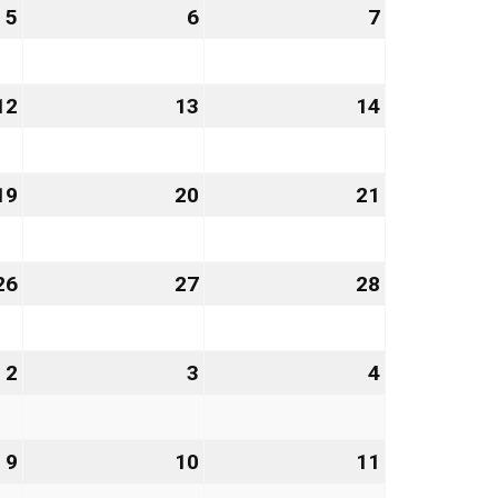
5
5.
6
6.
7
7.
März
März
März
2027
2027
2027
12
12.
13
13.
14
14.
März
März
März
2027
2027
2027
19
19.
20
20.
21
21.
März
März
März
2027
2027
2027
26
26.
27
27.
28
28.
März
März
März
2027
2027
2027
2
2.
3
3.
4
4.
April
April
April
2027
2027
2027
9
9.
10
10.
11
11.
April
April
April