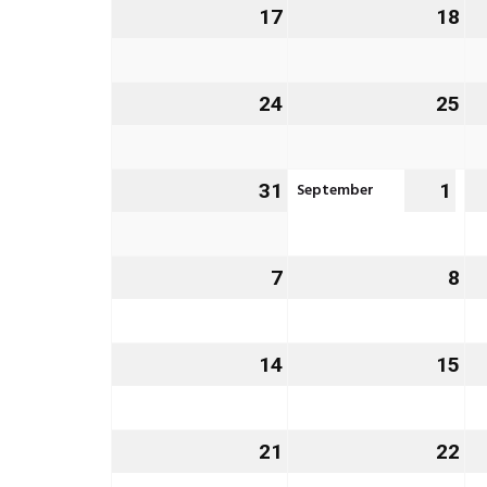
17
17.
18
18
August
Au
2026
20
24
24.
25
25
August
Au
2026
20
September
31
31.
1
1.
August
Sep
2026
202
7
7.
8
8.
September
Se
2026
20
14
14.
15
15
September
Se
2026
20
21
21.
22
22
September
Se