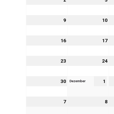
November
No
2026
20
9
9.
10
10
November
No
2026
20
16
16.
17
17
November
No
2026
20
23
23.
24
24
November
No
2026
20
Dezember
30
30.
1
1.
November
De
2026
202
7
7.
8
8.
Dezember
De