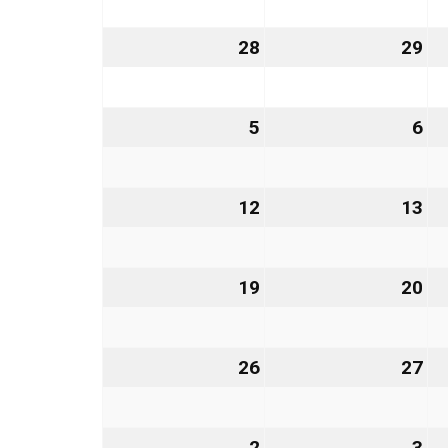
2026
20
28
28.
29
29
September
Se
2026
20
5
5.
6
6.
Oktober
Ok
2026
20
12
12.
13
13
Oktober
Ok
2026
20
19
19.
20
20
Oktober
Ok
2026
20
26
26.
27
27
Oktober
Ok
2026
20
2
2.
3
3.